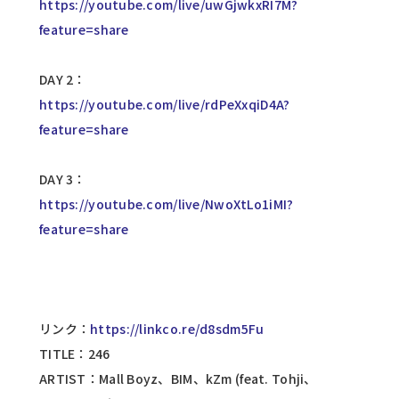
https://youtube.com/live/uwGjwkxRI7M?
feature=share
DAY 2：
https://youtube.com/live/rdPeXxqiD4A?
feature=share
DAY 3：
https://youtube.com/live/NwoXtLo1iMI?
feature=share
リンク：
https://linkco.re/d8sdm5Fu
TITLE：246
ARTIST：Mall Boyz、BIM、kZm (feat. Tohji、