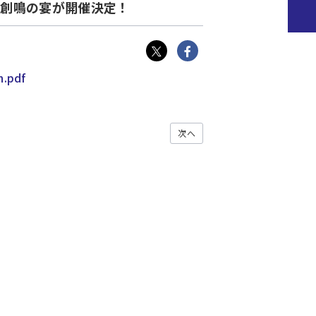
0巻 創鳴の宴が開催決定！
n.pdf
次へ