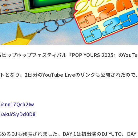
れるヒップホップフェスティバル『POP YOURS 2025』のYo
スタートとなり、2日分のYouTube Liveのリンクも公開され
e/cnn17Qch2Iw
ve/akuYSyDd0D8
DJも発表されました。DAY 1は初出演のDJ YUTO、DAY