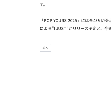
す。
『POP YOURS 2025』には全43組が
による”I JUST”がリリース予定と
前へ